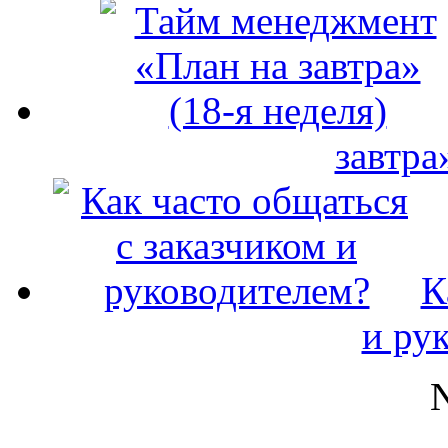
завтра
К
и ру
N