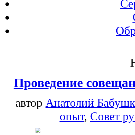
Се
Обр
Проведение совещани
автор
Анатолий Бабуш
опыт
,
Совет ру