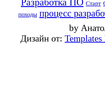
Разработка ПО
Старт
процесс разраб
походы
by Анат
Дизайн от:
Templates