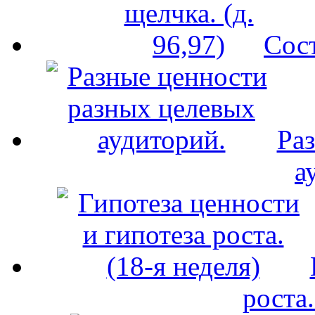
Сост
Ра
а
роста.