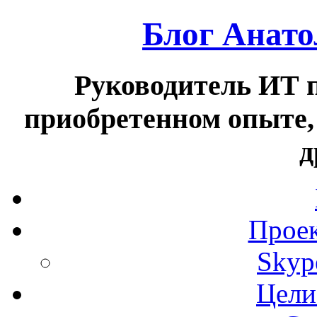
Блог Анат
Руководитель ИТ п
приобретенном опыте,
д
Проек
Skyp
Цели