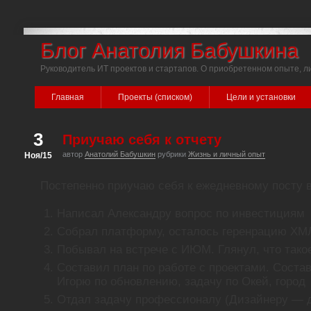
Блог Анатолия Бабушкина
Руководитель ИТ проектов и стартапов. О приобретенном опыте, л
Главная
Проекты (списком)
Цели и установки
3
Приучаю себя к отчету
автор
Анатолий Бабушкин
рубрики
Жизнь и личный опыт
Ноя/15
Постепенно приучаю себя к ежедневному посту в
Написал Александру вопрос по инвестициям
Собрал платформу, осталось геренрацию ХМ
Побывал на встрече с ИЮМ. Глянул, что тако
Составил план по работе с проектами. Соста
Игорю по обновлению, задачу по Окей, город
Отдал задачу профессионалу (Дизайнеру — д