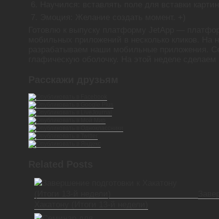
Научился: вставлять поле для вставки картин
Эмоция: Желание создать момент. +)
Готовлю к выпуску платформу JetApp — платфо
мобильных приложений в несколько кликов. На 
разрабатываем наши мобильные приложения. Се
глафическую оболочку. На этой неделе сделаем
Расскажи друзьям
Related Posts
Заве
Хакатону (Итоги 13-й недели)