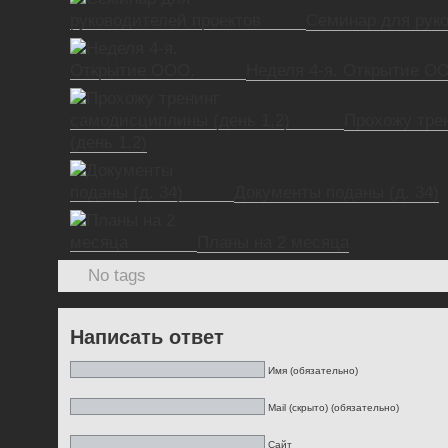
Семинар для руко
Неделя 4-я. Открытие О
Прохожу тре
(день 1,2)
Документы поданы (д. 34)
Планы на 2 месяца
No tags
Написать ответ
Имя (обязательно)
Mail (скрыто) (обязательно)
Сайт