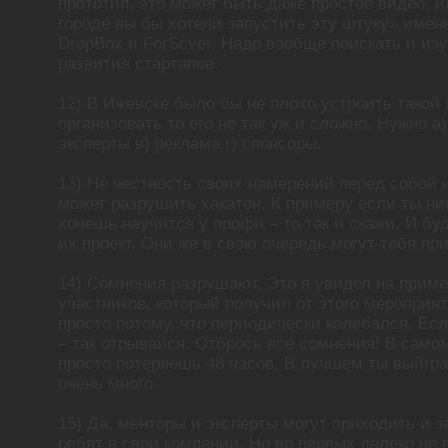
прототип, это может быть даже простое видео, и
городе вы бы хотели запустить эту штуку» имен
DropBox и ForScver. Надо вообще поискать и из
развития стартапов.
12) В Ижевске было бы не плохо устроить такой
организовать то его не так уж и сложно. Нужно а
эксперты в) реклама г) спонсоры.
13) Не честность своих намерений перед собой
может разрушить хакатон. К примеру если ты н
хочешь научится у профи – то так и скажи. И бу
их проект. Они же в свою очередь могут тебя пр
14) Сомнения разрушают. Это я увидел на приме
участников, который получил от этого мероприят
просто потому, что периодически колебался. Ес
– так отрывайся. Отбрось все сомнения! В само
просто потеряешь 48 часов. В лучшем ты выйгр
очень много.
15) Да, менторы и эксперты могут приходить и 
ребят в свои компании. Но во первых далеко не 