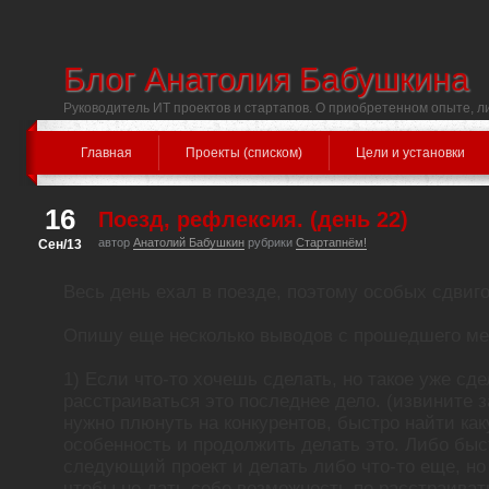
Блог Анатолия Бабушкина
Руководитель ИТ проектов и стартапов. О приобретенном опыте, л
Главная
Проекты (списком)
Цели и установки
16
Поезд, рефлексия. (день 22)
автор
Анатолий Бабушкин
рубрики
Стартапнём!
Сен/13
Весь день ехал в поезде, поэтому особых сдвиго
Опишу еще несколько выводов с прошедшего ме
1) Если что-то хочешь сделать, но такое уже сде
расстраиваться это последнее дело. (извините 
нужно плюнуть на конкурентов, быстро найти ка
особенность и продолжить делать это. Либо бы
следующий проект и делать либо что-то еще, но
чтобы не дать себе возможность по расстраиват