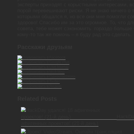
эксперты приходят с корыстными интересами, в
порой перевешивают риски. Я не знаю ничего о т
которыми общался я, но все они мне помогли со
здорово! Спасибо им за это огромное. То, что дл
совета, тебе может сэкономить гораздо больше 
кому-то так же помочь – я буду рад это сделать.
Расскажи друзьям
Related Posts
HackDa
афигенных проектов! (21-й день)