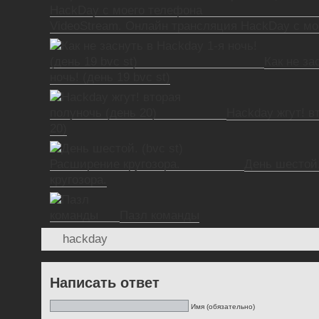
VideoStream. Онлайн трансляция HackDay c мо
Как не за
ночь! (день 19 bvc st)
Hackday жгут! в
20)
День шестой.
кругозора.
Пазл команды
hackday
Написать ответ
Имя (обязательно)