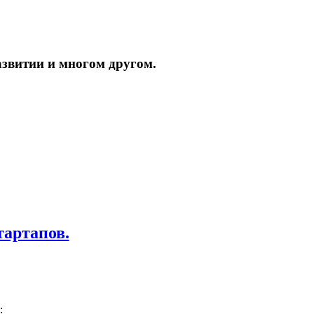
азвитии и многом другом.
тартапов.
: