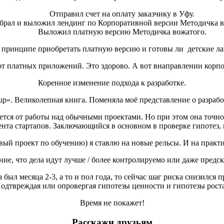
Отправил счет на оплату заказчику в Уфу.
брал и выложил лендинг по Корпоративной версии Методичка в
Выложил платную версию Методичка вожатого.
 принципе приобретать платную версию и готовы ли детские ла
т платных приложений. Это здорово. А вот внаправлении корпо
Коренное изменение подхода к разработке.
tup». Великолепная книга. Поменяла моё представление о разрабо
ается от работы над обычными проектами. Но при этом она точн
нта стартапов. Заключающийся в основном в проверке гипотез, 
вый проект по обучению) я ставлю на новые рельсы. И на практ
ие, что дела идут лучше / более контролируемо или даже предск
был месяца 2-3, а то и пол года, то сейчас шаг риска снизился
дтвреждая или опровергая гипотезы ценности и гипотезы роста
Время не покажет!
Расскажи друзьям