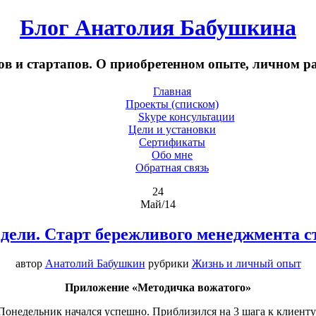
Блог Анатолия Бабушкина
в и стартапов. О приобретенном опыте, личном р
Главная
Проекты (списком)
Skype консультации
Цели и установки
Сертификаты
Обо мне
Обратная связь
24
Май/14
дели. Старт бережливого менеджмента с
автор
Анатолий Бабушкин
рубрики
Жизнь и личный опыт
Приложение «Методичка вожатого»
Понедельник начался успешно. Приблизился на 3 шага к клиенту