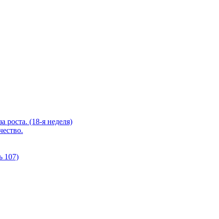
а роста. (18-я неделя)
чество.
ь 107)