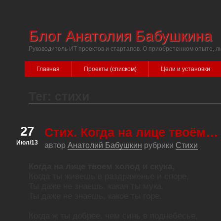
Блог Анатолия Бабушкина
Руководитель ИТ проектов и стартапов. О приобретенном опыте, л
Главная
Проекты (списком)
Цели и установки
Тег: стихи
27
Стих. Когда на лице твоём…
Июл/13
автор
Анатолий Бабушкин
рубрики
Стихи
Когда на лице твоем холод и скука,
Когда ты живешь в раздраженье и споре,
Ты даже не знаешь, какая ты мука,
Ты даже не знаешь, какое ты горе.
Когда ж ты добрее, чем синь в поднебесье,