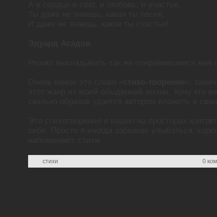
А в сердце и свет, и любовь, и участье,
Ты даже не знаешь, какая ты песня,
И даже не знаешь, какое ты счастье!
Эдуард Асадов.
Решил выкладывать так же понравившиеся мне 
Очень емкое это слово «
стихо-творение
«, заме
этот жанр из моей обыденной жизни. Хочу его в
сколько образов удается автором вложить в свои
Это стихотворение я нашел на просторах контакт
себе. Просто я иногда забываю улыбаться, хоро
напоминают стихи
стихи
0 ком