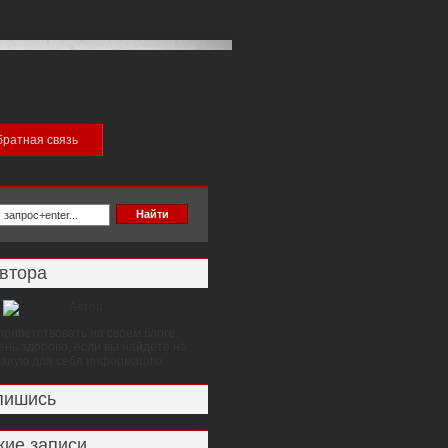
ратная связь
втора
приветствовать на своем блоге.
ень здорово, если вы найдете на
езную для себя информацию.
пишись
ие записи