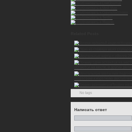
Related Posts
Успехи
остаются на месте, а другие дел
подготовке к короткому выступле
Трудно раз
No tags
Написать ответ