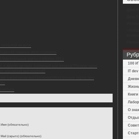
День 6
День 5
Интере
«Найди
возвра
Ранний
 прошлой недели
Один из главных моих ступоров
Рубр
Ментальные карты с иВолги 2014
100 И
Почему одни
ают огромный шаг вперед?
IT de
Ментальные карты при
Дневн
нию
Жизнь
гоняться
Книги
Лабор
О зна
Отдых
Имя (обязательно)
Совет
Старт
Mail (скрыто) (обязательно)