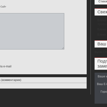
Стихи
Сайт
Свеж
Елена
прогр
Елена
Елена
Ваш 
Вы из
С
Подп
заме
ia e-mail
Ваше 
а (комментарии)
Ваш E-M
Горо