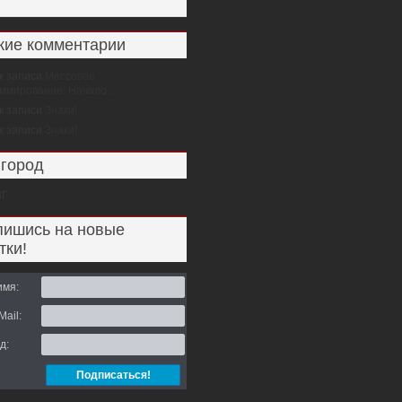
ие комментарии
к записи
Массовое
аммирование. Начало…
к записи
Знаки!
к записи
Знаки!
город
НГ
ишись на новые
тки!
имя:
ail:
д: