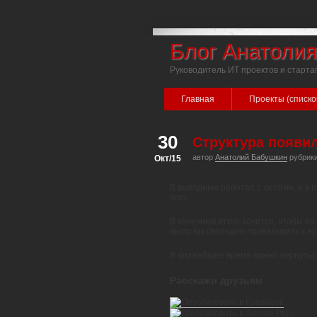
Блог Анатоли
Руководитель ИТ проектов и старта
Главная
Проекты (списко
30
Структура появил
автор
Анатолий Бабушкин
рубрик
Окт/15
В выходные работал с целями, и в г
блог.
В конечном итоге хочется, чтобы он
было бы свободно привязывать к н
В ближайшее время важно вернуться 
Расскажи друзьям