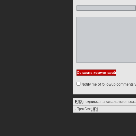
Notify me of followup comments v
RSS
подписка на канал этого пост
·
ТрэкБек
URI