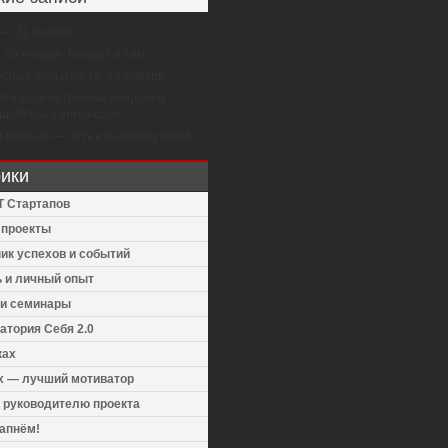
 — 21 января.
, 20 января. Бывает и так!
сные события 18, 19 января.
те свои источники энергии и
щайтесь к ним чаще»
 подъем — путь к высокому ритму.
ики
Т Стартапов
v проекты
ик успехов и событий
 и личный опыт
 и семинары
атория Себя 2.0
ках
 — лучший мотиватор
 руководителю проекта
апнём!