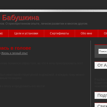
я Бабушкина
пов. О приобретенном опыте, личном развитии и многом другом.
м)
Цели и установки
Сертификаты
Обо мне
Об
ась в голове
и
Жизнь и личный опыт
олове появился образ того, во что я хочу преобразовать этот
От А
 был некоторой структурной подсказкой, и каждую тему можно
ужным позициям.
Рад Вас 
Будет оч
к блогу и продолжить его вести!
нем пол
Под
Свеж