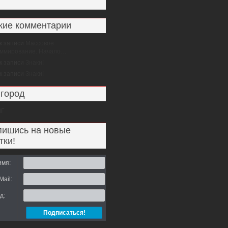
ие комментарии
к записи
Массовое
аммирование. Начало…
к записи
Знаки!
к записи
Знаки!
город
НГ
ишись на новые
тки!
имя:
ail:
д: