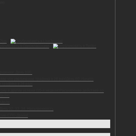
ам)
ершении. День 100.
День 60. Ничего
 трафика в 28 раз!
Расширение действий по
еделя)
недели
День 32, 33, 34. Насыщенность
етие СПО Драйв!