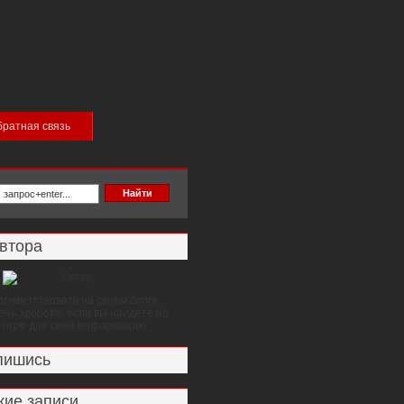
ратная связь
втора
приветствовать на своем блоге.
ень здорово, если вы найдете на
езную для себя информацию.
пишись
ие записи