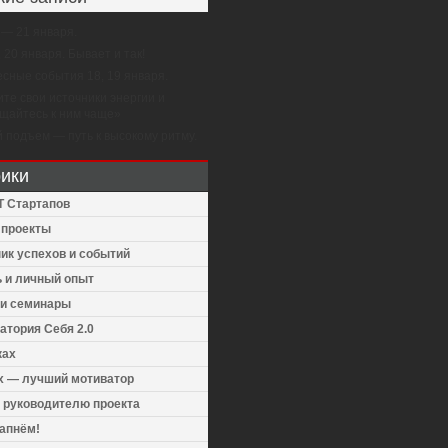
 — 21 января.
, 20 января. Бывает и так!
сные события 18, 19 января.
те свои источники энергии и
щайтесь к ним чаще»
 подъем — путь к высокому ритму.
ики
Т Стартапов
v проекты
ик успехов и событий
 и личный опыт
 и семинары
атория Себя 2.0
ках
 — лучший мотиватор
 руководителю проекта
апнём!