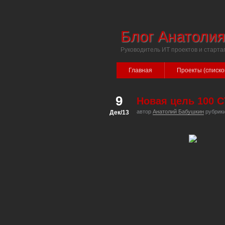
Блог Анатоли
Руководитель ИТ проектов и старта
Главная
Проекты (списко
9
Новая цель 100 
автор
Анатолий Бабушкин
рубрик
Дек/13