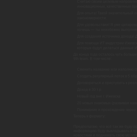
Считаю своим целевым направлен
инновационных, качественных прое
Для опыта! Такой значительный о
закономерности.
Для удовольствия! Я уже цитиров
хочешь — ты неизбежно выполняе
Для создания источника дохода! 
Для помощи ИТ индустрии Ижевска
которых будут делаться данные И
До конца года осталось чуть больше
9th-team. В том числе:
Сменить название или наполню с
Создать регулярный поток в 5 о
Договориться и приступить к реал
Доход в 30 т.р.
Новый год вне г. Ижевска
20 новых знакомых (развивая нав
Понимание и прохождение через 
Теперь к формату:
Предполагаю, что всё так же буду п
информацию буду выкладывать в гру
новостями и поднимать свою мотива