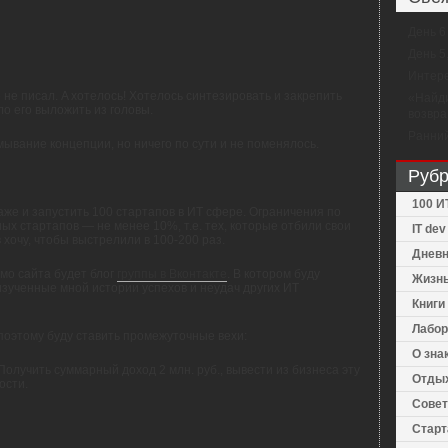
День 6
День 5
Интере
 не писал. A хотелось! Хотелось синтезировать и закрепить
«Найди
ло его выложить из головы.
возвра
Ранний
ывание концепции, но ничего по сути и не поменялось.
Рубр
100 И
аже и запустить 100 стартапов в ИТ сфере. Ограничения по
ых стартапов — не менее 10%, т.е. тех, которые отбили свои
IT de
 хочу, чтобы выстрелили в 100-200 раз.
Дневн
мо сайта будет блог
группы в Вконтакте
. В котором буду
Жизнь
 изученные мной истории успехов и неудач других ИТ
Книги
Лабор
 поэтому буду ставить промежуточные вехи:
О зна
 Получить суммарный доход 2 млн. руб., вывести из бизнеса эту
Отдых
ости.
Совет
Старт