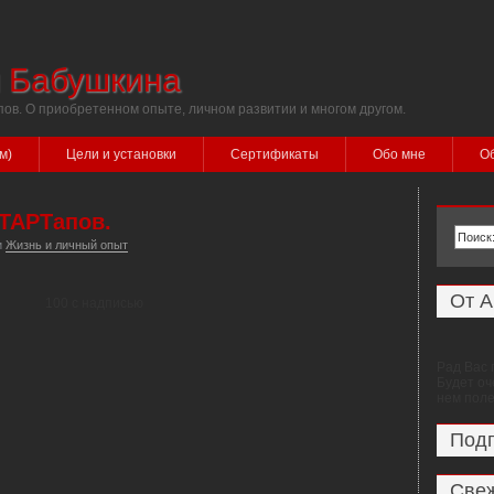
я Бабушкина
пов. О приобретенном опыте, личном развитии и многом другом.
м)
Цели и установки
Сертификаты
Обо мне
Об
СТАРТапов.
и
Жизнь и личный опыт
От А
Рад Вас 
Будет оч
нем пол
Под
Свеж