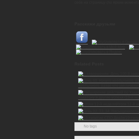
себе на страницу (по ярким момент
Расскажи друзьям
Related Posts
В зав
необычного, разве что увеличение
Хакатону и другие успехи (10-я н
Итоги 12-й 
10-тил
No tags