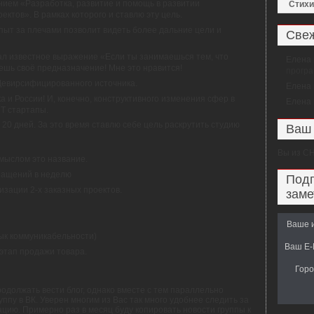
ием «Разработка, развитие и помощь в развитии
Стихи
ктов». В рамках которого и ставлю эту цель.
пыт за плечами позволит видеть более дальние цели и
Свеж
ал известное выражение «Если ты занимаешься тем, что
Елена
шь своё предназначение! Мне это нравится!
прогр
Девирсифицированного источника.
Елена
 и России! И, конечно, конструктивного изменения сфер в
Елена
Т стартапы.
 20 дней. За это время ставлю себе цель раскрутить студию
Ваш 
Вы из
С
мыслом это название.
бращений в неделю
Подп
изации 2-х заказных проектов.
заме
Ваше 
ык коммуникабельности)
Ваш E-M
этап продажи товара.
Горо
родолжать вести блог, однако вместе с тем параллельно
ппу в ВК. Уверен многим из Вас так много удобнее следить за
цию. Примерно раз в месяц буду копировать новости группы к