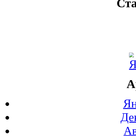
Ста
А
Ян
Де
Ав