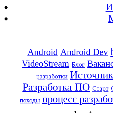
И
Android
Android Dev
VideoStream
Вакан
Блог
Источник
разработки
Разработка ПО
Старт
процесс разраб
походы