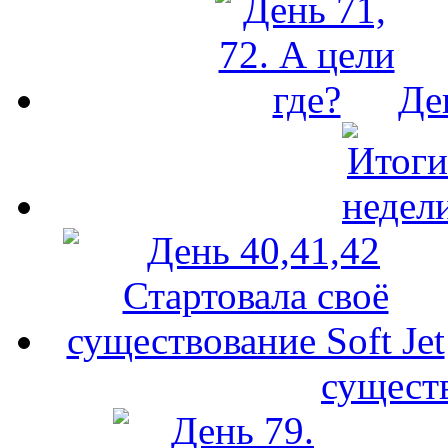
Де
существ