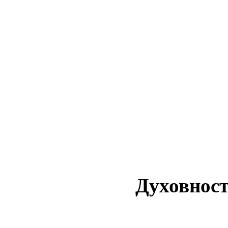
Научился работать с метрик
отслеживать конверсии, ра
15
AdWords
Сменил рабочее место с офи
16
свободное светлое.
Утеплил 2-й этаж дома
17
Обшил изнутри стены 2-го 
18
Провёл Интернет себе
19
Доделал ремонт комнаты 1-г
20
остатки стен, карнизцы)
Провел освещение, электрик
21
Сделал скамейку в баню — 
22
Духовност
Медитация по Ошо, медита
23