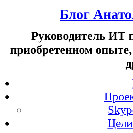
Блог Анат
Руководитель ИТ п
приобретенном опыте,
д
Проек
Skyp
Цели