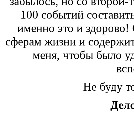
забылось, но со второй-
100 событий составить
именно это и здорово! 
сферам жизни и содержит
меня, чтобы было у
всп
Не буду т
Дело
Сделали своё первое Андр
1
его в Google Play!
Набрал 3 комады во фрилан