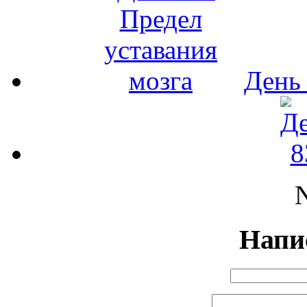
День 
N
Напи