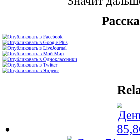
Значит дальш
Расск
Rela